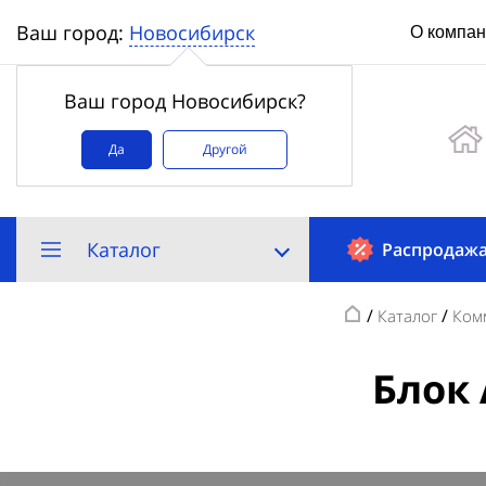
Новосибирск
Ваш город:
О компа
Ваш город Новосибирск?
Да
Другой
Каталог
Распродаж
/
/
Каталог
Ком
Блок 