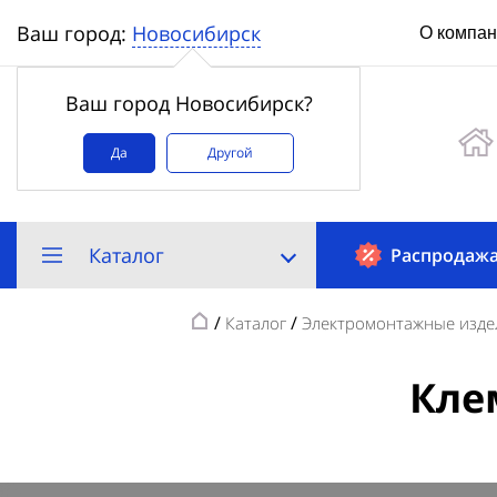
Новосибирск
Ваш город:
О компа
Ваш город Новосибирск?
Да
Другой
Каталог
Распродаж
/
/
Каталог
Электромонтажные изде
Кле