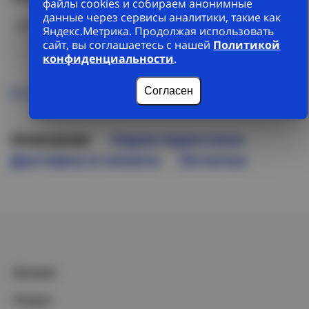
файлы cookies и собираем анонимные
данные через сервисы аналитики, такие как
ул. Сибиряков-Гвардейцев, 56/6
Яндекс.Метрика. Продолжая использовать
сайт, вы соглашаетесь с нашей
Политикой
Отсутствует
+7 (383) 328-38-88
конфиденциальности
.
Все склады
Согласен
Описание
Характеристики
Доставка и оплата
Остатки
Каталог
Услуги